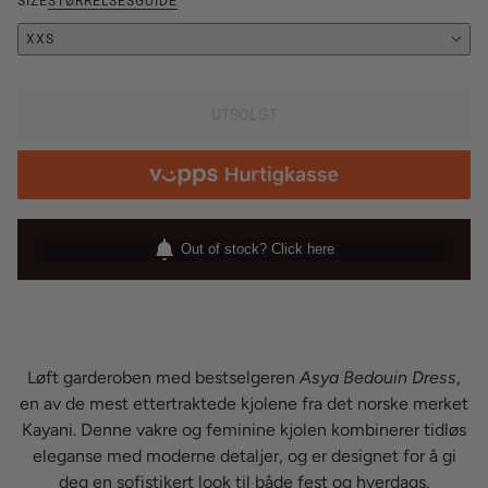
SIZE
STØRRELSESGUIDE
XXS
UTSOLGT
Out of stock? Click here
Løft garderoben med bestselgeren
Asya Bedouin Dress
,
en av de mest ettertraktede kjolene fra det norske merket
Kayani. Denne vakre og feminine kjolen kombinerer tidløs
eleganse med moderne detaljer, og er designet for å gi
deg en sofistikert look til både fest og hverdags.