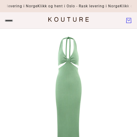
sk levering i Norge
Klikk og hent i Oslo - Rask levering i Norge
Klikk og h